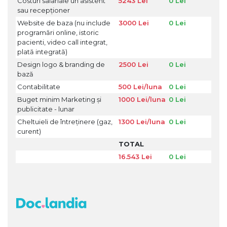
Costuri salariale un asistent
5243 Lei
0 Lei
sau recepționer
Website de baza (nu include
3000 Lei
0 Lei
programări online, istoric
pacienti, video call integrat,
plată integrată)
Design logo & branding de
2500 Lei
0 Lei
bază
Contabilitate
500 Lei/luna
0 Lei
Buget minim Marketing și
1000 Lei/luna
0 Lei
publicitate - lunar
Cheltuieli de întreținere (gaz,
1300 Lei/luna
0 Lei
curent)
TOTAL
16.543 Lei
0 Lei