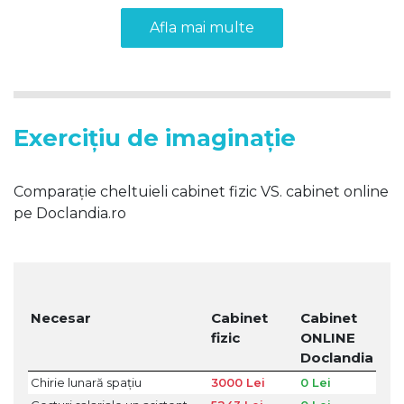
Afla mai multe
Exercițiu de imaginație
Comparație cheltuieli cabinet fizic VS. cabinet online
pe Doclandia.ro
Necesar
Cabinet
Cabinet
fizic
ONLINE
Doclandia
Chirie lunară spațiu
3000 Lei
0 Lei