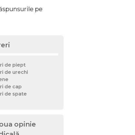
 răspunsurile pe
eri
ri de piept
ri de urechi
ene
ri de cap
ri de spate
oua opinie
icală