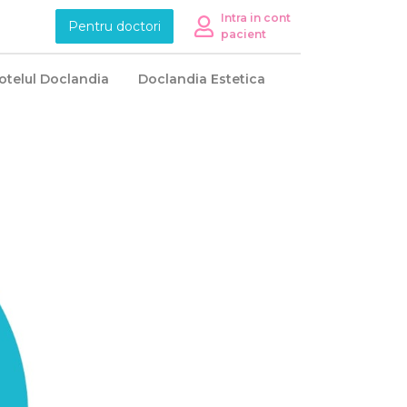
Intra in cont
Pentru doctori
pacient
telul Doclandia
Doclandia Estetica