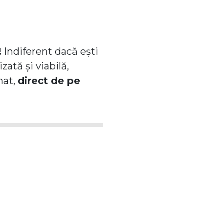
!
Indiferent dacă ești
ată și viabilă,
hat,
direct de pe