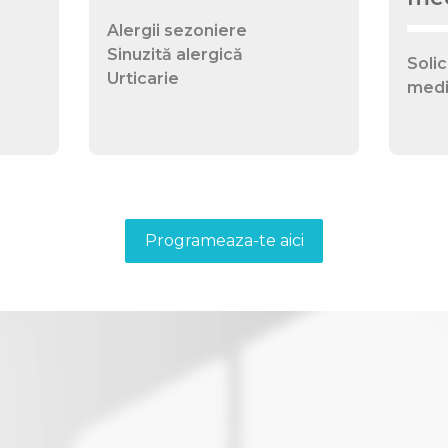
Alergii sezoniere
Sinuzită alergică
Solic
Urticarie
medic
Programeaza-te aici