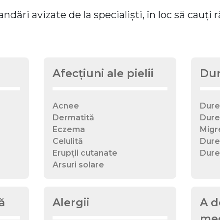
andări avizate de la specialiști, în loc să cauți
Afecțiuni ale pielii
Dur
Acnee
Dure
Dermatită
Dure
Eczema
Migr
Celulită
Dure
Erupții cutanate
Dure
Arsuri solare
ă
Alergii
A d
med