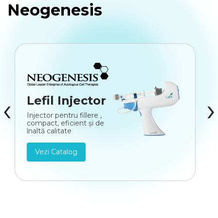
Neogenesis
‹
›
Lefil Injector
Injector pentru fillere ,
compact, eficient și de
înaltă calitate
Vezi Catalog