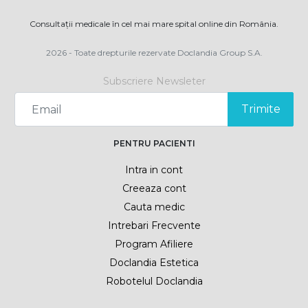
Consultații medicale în cel mai mare spital online din România.
2026 - Toate drepturile rezervate Doclandia Group S.A.
Subscriere Newsleter
Trimite
PENTRU PACIENTI
Intra in cont
Creeaza cont
Cauta medic
Intrebari Frecvente
Program Afiliere
Doclandia Estetica
Robotelul Doclandia